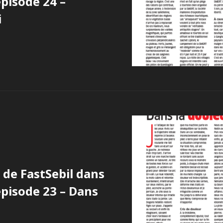
pisode 24 –
i
de FastSebil dans
épisode 23 – Dans