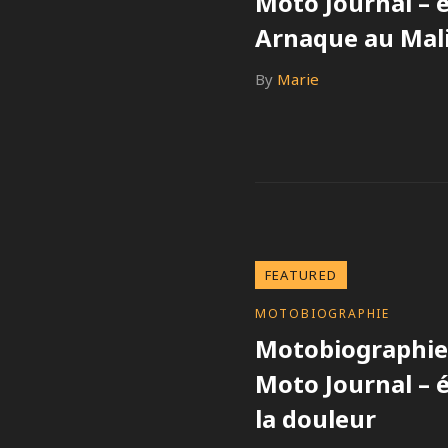
Moto Journal – é
Arnaque au Mal
By
Marie
FEATURED
CATEGORIES
MOTOBIOGRAPHIE
Motobiographie 
Moto Journal – 
la douleur