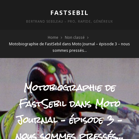
Skip
FASTSEBIL
to
content
BERTRAND SEBILEAU – PRO, RAPIDE, GÉNÉREUX
Home
Non classé
Motobiographie de FastSebil dans Moto Journal – épisode 3 – nous
sommes pressés…
Motobiographie de
FastSebil dans Moto
Journal – épisode 3 –
nous sommes pressés…